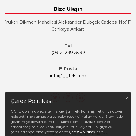
Bize Ulaşın
Yukarı Dikmen Mahallesi Aleksander Dubçek Caddesi No:1F
Çankaya Ankara
Tel
(0312) 299 25 39
E-Posta
info@ggtek.com
x
Çerez Politikası
GGTEK olarak web sitemizi geliştirmek, kullanışlı, etkili ve güvenli
hale getirmek amacıyla çerezler (cookie) kullanıyoruz. Sitemizde
gezinmeye devam etmeniz halinde cihazınızdaki çerezlere
erişebileceğimizi de kabul ediyorsunuz. Ayrıntılı bilgiye ve
çerezleri engelleme yöntemlerine
Çerez Politikası
’dan
Kişisel Verilerin Korunması
Çerez Politikası