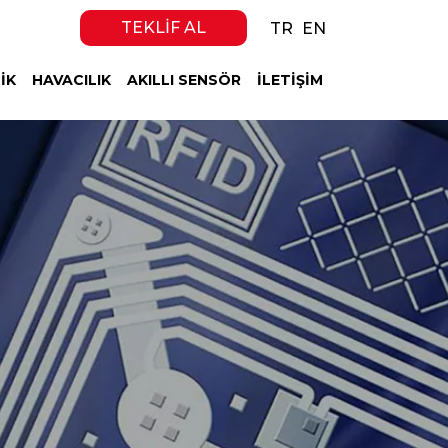
TEKLIF AL
TR
EN
IK
HAVACILIK
AKILLI SENSÖR
İLETIŞIM