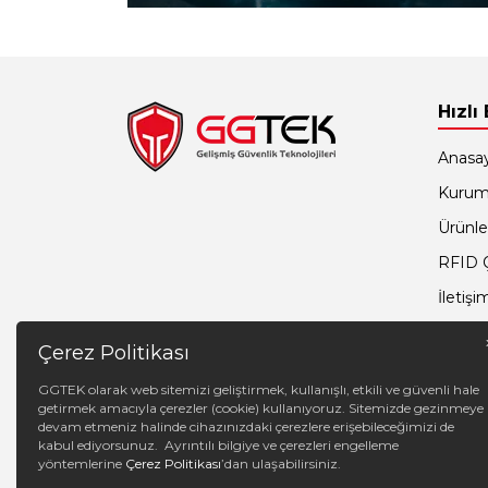
Hızlı
Anasa
Kurum
Ürünle
RFID 
İletişi
Çerez Politikası
GGTEK olarak web sitemizi geliştirmek, kullanışlı, etkili ve güvenli hale
getirmek amacıyla çerezler (cookie) kullanıyoruz. Sitemizde gezinmeye
devam etmeniz halinde cihazınızdaki çerezlere erişebileceğimizi de
kabul ediyorsunuz. Ayrıntılı bilgiye ve çerezleri engelleme
yöntemlerine
Çerez Politikası
’dan ulaşabilirsiniz.