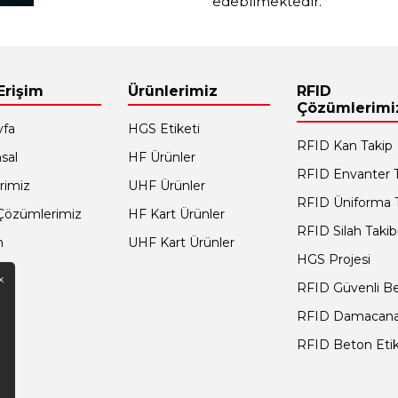
edebilmektedir.
 Erişim
Ürünlerimiz
RFID
Çözümlerimi
yfa
HGS Etiketi
RFID Kan Takip
sal
HF Ürünler
RFID Envanter T
rimiz
UHF Ürünler
RFID Üniforma T
Çözümlerimiz
HF Kart Ürünler
RFID Silah Takib
m
UHF Kart Ürünler
HGS Projesi
x
RFID Güvenli B
RFID Damacana
RFID Beton Etik