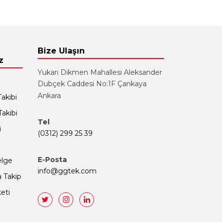
Bize Ulaşın
z
Yukarı Dikmen Mahallesi Aleksander
Dubçek Caddesi No:1F Çankaya
Ankara
akibi
akibi
Tel
i
(0312) 299 25 39
E-Posta
elge
info@ggtek.com
 Takip
eti